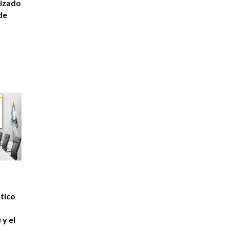
lizado
de
a
tico
y el