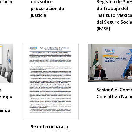
ciario
dos sobre
Registro de Pue
procuración de
de Trabajo del
justicia
Instituto Mexic
del Seguro Socia
(IMSS)
Sesionó el Cons
a
Consultivo Naci
ología
ienda
Se determina a la