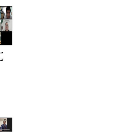
de
ca