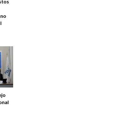
stos
ano
l
ejo
onal