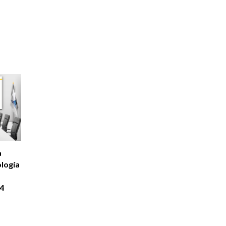
a
logía
4