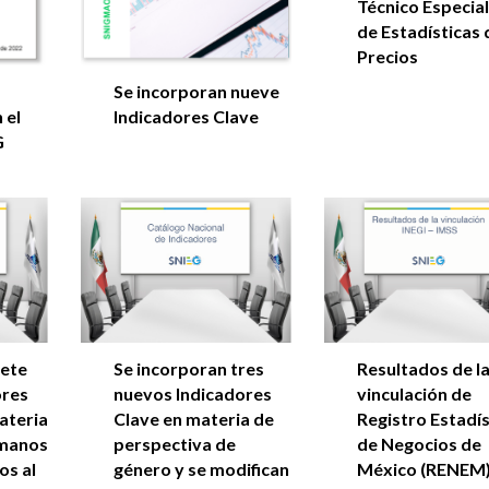
Técnico Especia
de Estadísticas 
Precios
Se incorporan nueve
 el
Indicadores Clave
G
iete
Se incorporan tres
Resultados de l
ores
nuevos Indicadores
vinculación de
ateria
Clave en materia de
Registro Estadís
umanos
perspectiva de
de Negocios de
os al
género y se modifican
México (RENEM) 