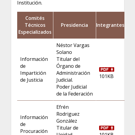
Institución.
Comités
Técnicos
Presidencia
Integrantes
Especializados
Néstor Vargas
Solano
Información
Titular del
de
Órgano de
Impartición
Administración
101KB
de Justicia
Judicial.
Poder Judicial
de la Federación
Efrén
Rodriguez
Información
González
de
Titular de
Procuración
Unidad.
101KB