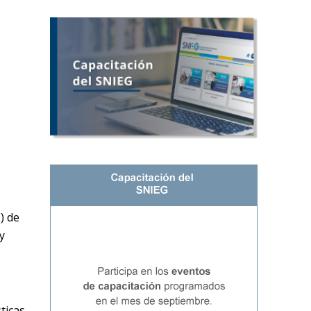
) de
y
,
ticas