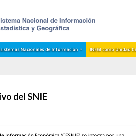
sistemas Nacionales de Información
INEGI como Unidad C
ivo del SNIE
de Información Económica
(CESNIE) se integra por una