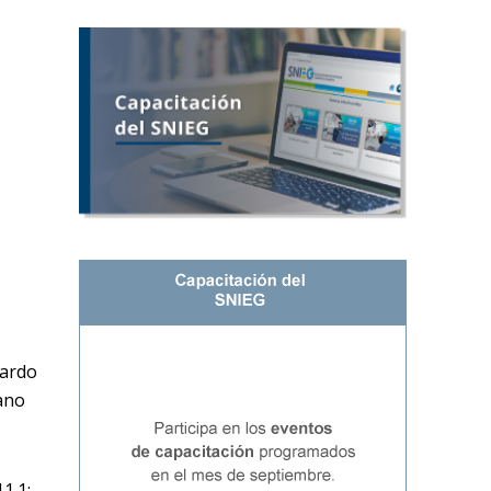
jardo
bano
1.1;