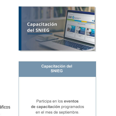
ficos
a