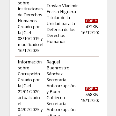
sobre
Froylan Vladimir
instituciones
Enciso Higuera
de Derechos
Titular de la
Humanos
Unidad para la
Creado por
472KB
Defensa de los
la JG el
16/12/2025
Derechos
08/10/2019 y
Humanos
modificado el
16/12/2025
Información
Raquel
sobre
Buenrostro
Corrupción
Sánchez
Creado por
Secretaria
la JG el
Anticorrupción
22/01/2020;
y Buen
558KB
actualizado
Gobierno.
15/12/2025
el
Secretaría
04/02/2025 y
Anticorrupción
el
y Buen