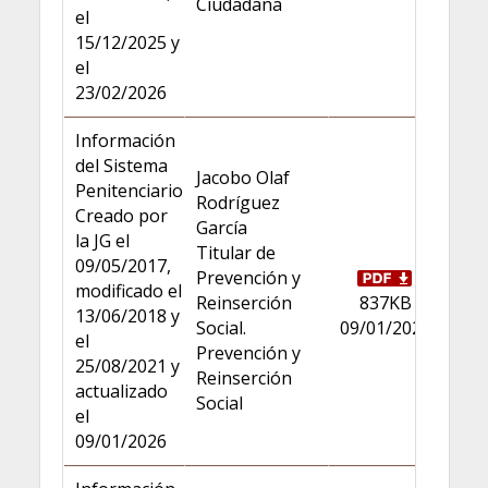
Ciudadana
el
15/12/2025 y
el
23/02/2026
Información
del Sistema
Jacobo Olaf
Penitenciario
Rodríguez
Creado por
García
la JG el
Titular de
09/05/2017,
Prevención y
modificado el
Reinserción
837KB
13/06/2018 y
Social.
09/01/2026
el
Prevención y
25/08/2021 y
Reinserción
actualizado
Social
el
09/01/2026