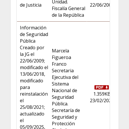
Unidad.
de Justicia
22/06/2009
Fiscalía General
de la República
Información
de Seguridad
Pública
Creado por
Marcela
la JG el
Figueroa
22/06/2009;
Franco
modificado el
Secretaria
13/06/2018,
Ejecutiva del
modificado
Sistema
para
Nacional de
reinstalación
1.359KB
Seguridad
el
23/02/2026
Pública.
25/08/2021;
Secretaría de
actualizado
Seguridad y
el
Protección
05/09/2025,