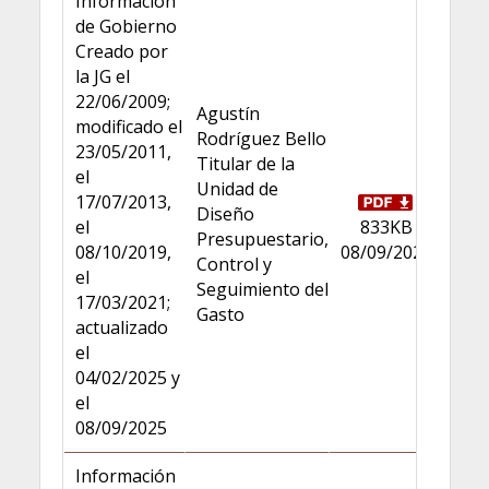
Información
de Gobierno
Creado por
la JG el
22/06/2009;
Agustín
modificado el
Rodríguez Bello
23/05/2011,
Titular de la
el
Unidad de
17/07/2013,
Diseño
el
833KB
Presupuestario,
08/10/2019,
08/09/2025
Control y
el
Seguimiento del
17/03/2021;
Gasto
actualizado
el
04/02/2025 y
el
08/09/2025
Información