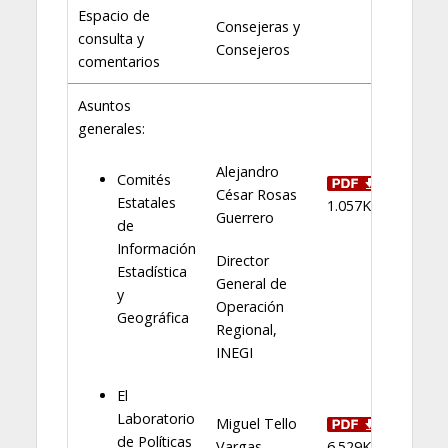
Espacio de
Consejeras y
consulta y
Consejeros
comentarios
Asuntos
generales:
Alejandro
Comités
César Rosas
Estatales
1.057KB
Guerrero
de
Información
Director
Estadística
General de
y
Operación
Geográfica
Regional,
INEGI
El
Laboratorio
Miguel Tello
de Políticas
Vargas
6.529KB