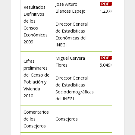
José Arturo
Resultados
Blancas Espejo
1.237KB
Definitivos
de los
Director General
Censos
de Estadísticas
Económicos
Económicas del
2009
INEGI
Miguel Cervera
Cifras
Flores
5.049KB
preliminares
del Censo de
Director General
Población y
de Estadísticas
Vivienda
Sociodemográficas
2010
del INEGI
Comentarios
de los
Consejeros
Consejeros