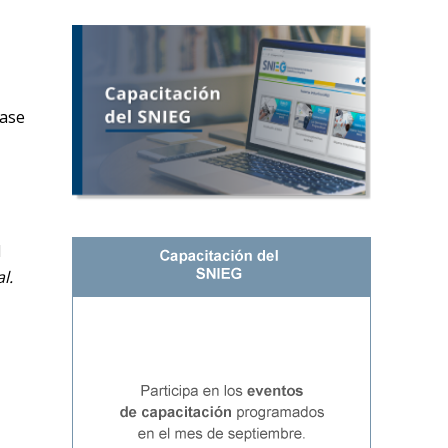
base
l
l.