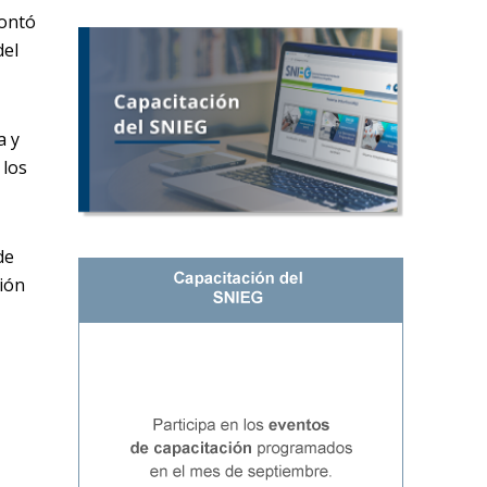
contó
del
a y
 los
de
ción