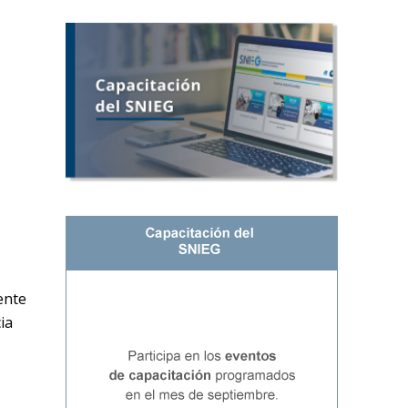
a
ente
ia