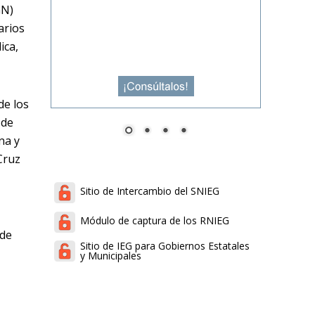
GN)
arios
ica,
de los
 de
na y
Cruz
Sitio de Intercambio del SNIEG
Módulo de captura de los RNIEG
 de
Sitio de IEG para Gobiernos Estatales
y Municipales