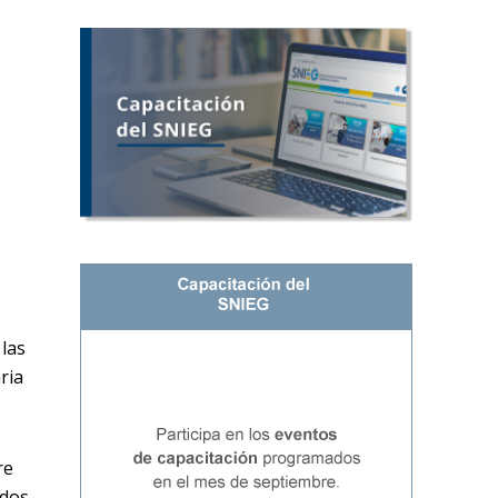
 las
ria
re
ados