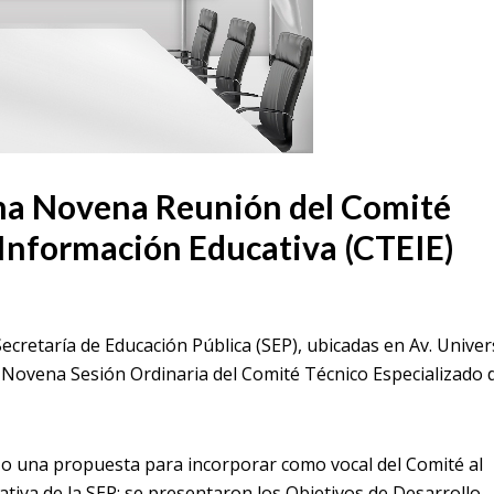
sima Novena Reunión del Comité
 Información Educativa (CTEIE)
 Secretaría de Educación Pública (SEP), ubicadas en Av. Unive
a Novena Sesión Ordinaria del Comité Técnico Especializado 
zo una propuesta para incorporar como vocal del Comité al
tiva de la SEP; se presentaron los Objetivos de Desarrollo