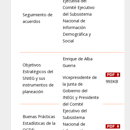
Ejecutiva del
Comité Ejecutivo
del Subsistema
Seguimiento de
Nacional de
acuerdos
Información
Demográfica y
Social
Enrique de Alba
Objetivos
Guerra
Estratégicos del
Vicepresidente de
SNIEG y sus
993KB
la Junta de
instrumentos de
Gobierno del
planeación
INEGI; y Presidente
del Comité
Ejecutivo del
Buenas Prácticas
Subsistema
Estadísticas de la
Nacional de
OCDE: