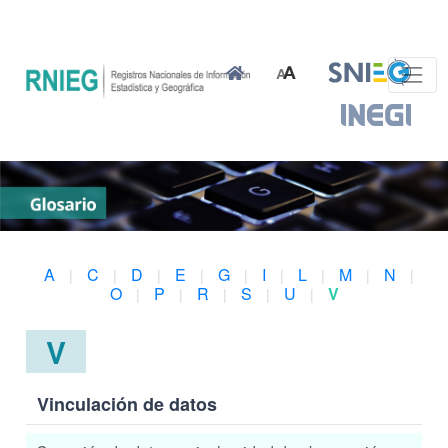
A
C
D
E
G
I
L
M
N
|
|
|
|
|
|
|
|
|
O
P
R
S
U
V
|
|
|
|
|
V
Vinculación de datos