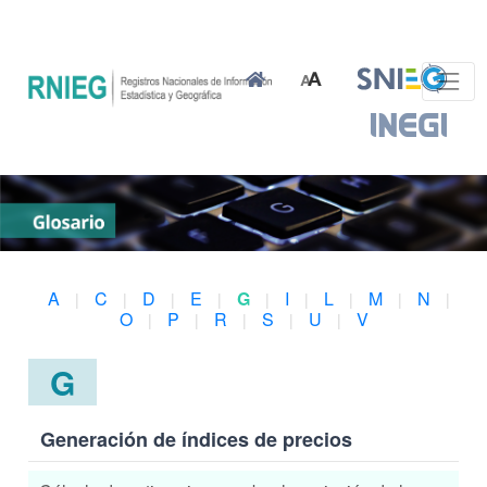
A
C
D
E
G
I
L
M
N
|
|
|
|
|
|
|
|
|
O
P
R
S
U
V
|
|
|
|
|
G
Generación de índices de precios