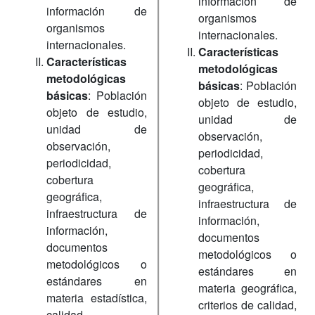
información de
información de
organismos
organismos
internacionales.
internacionales.
Características
Características
metodológicas
metodológicas
básicas
: Población
básicas
: Población
objeto de estudio,
objeto de estudio,
unidad de
unidad de
observación,
observación,
periodicidad,
periodicidad,
cobertura
cobertura
geográfica,
geográfica,
infraestructura de
infraestructura de
información,
información,
documentos
documentos
metodológicos o
metodológicos o
estándares en
estándares en
materia geográfica,
materia estadística,
criterios de calidad,
calidad,