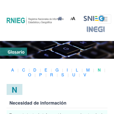
A
C
D
E
G
I
L
M
N
|
|
|
|
|
|
|
|
|
O
P
R
S
U
V
|
|
|
|
|
N
Necesidad de información