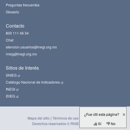
Preguntas frecuentes
Glosario
Contacto
800 111 46 34
Chat
atencion.usuarios@inegi.org.mx
rnieg@inegi.org.mx
Sitios de Interés
SNIEG
Catálogo Nacional de Indicadores
INEGI
IDIEG
¿Fue útil esta página?
Mapa del sitio
Términos de uso
Accesibilidad
Derechos reservados © RNIEG en trámite
Sí
No