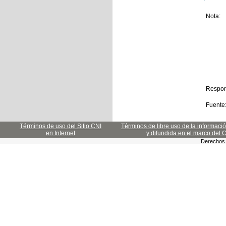
Nota:
Respon
Fuente
Términos de uso del Sitio CNI
Términos de libre uso de la informaci
en Internet
y difundida en el marco del 
Derechos 