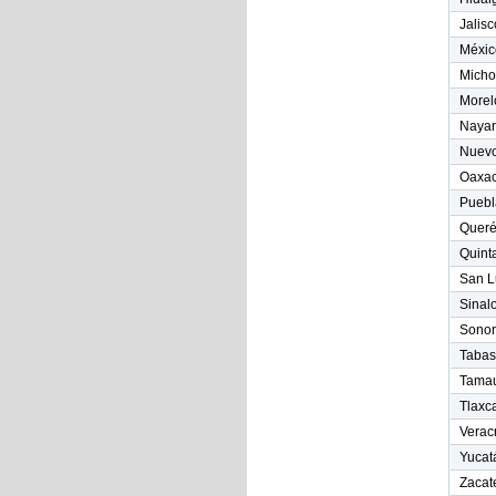
Jalisc
Méxic
Micho
Morel
Nayari
Nuevo
Oaxa
Puebl
Queré
Quint
San L
Sinal
Sonor
Tabas
Tamau
Tlaxc
Veracr
Yucat
Zacat