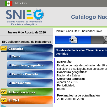
MÉXICO
Inicio
>
Consulta
>
Indicador Clave
Jueves 6 de Agosto de 2026
El Catálogo Nacional de Indicadores
Nombre del Indicador Clave:
Porcenta
avenidas
Definición:
Es el porcentaje de población de 18 
satisfecha o satisfecha con su experie
Cobertura geográfica:
Nacional y Estatal.
Cobertura temporal:
A partir de 2013
Periodicidad:
Bienal
Próxima fecha de actualización:
23 de Junio de 2028