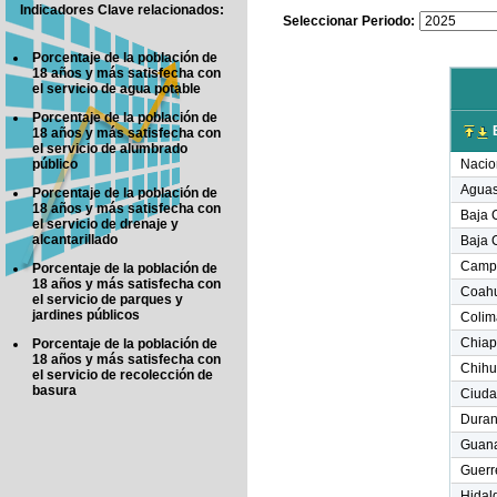
Indicadores Clave relacionados:
Seleccionar Periodo:
Porcentaje de la población de
18 años y más satisfecha con
el servicio de agua potable
Porcentaje de la población de
E
18 años y más satisfecha con
el servicio de alumbrado
público
Nacio
Aguas
Porcentaje de la población de
18 años y más satisfecha con
Baja C
el servicio de drenaje y
alcantarillado
Baja C
Camp
Porcentaje de la población de
18 años y más satisfecha con
Coahu
el servicio de parques y
jardines públicos
Colim
Chiap
Porcentaje de la población de
18 años y más satisfecha con
Chih
el servicio de recolección de
basura
Ciuda
Dura
Guana
Guerr
Hidal