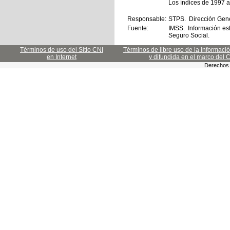
Los índices de 1997 a 
Responsable:
STPS. Dirección Gener
Fuente:
IMSS. Información esta
Seguro Social.
Términos de uso del Sitio CNI
Términos de libre uso de la informaci
en Internet
y difundida en el marco del 
Derechos 