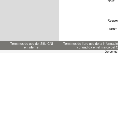
Nota:
Respon
Fuente
Términos de uso del Sitio CNI
Términos de libre uso de la informaci
en Internet
y difundida en el marco del 
Derechos 