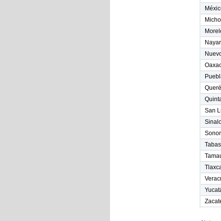
Méxic
Micho
Morel
Nayari
Nuevo
Oaxa
Puebl
Queré
Quint
San L
Sinal
Sonor
Tabas
Tamau
Tlaxc
Veracr
Yucat
Zacat