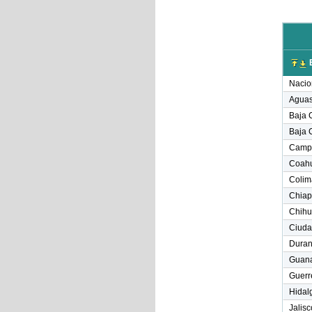
E
Nacio
Aguas
Baja C
Baja C
Camp
Coahu
Colim
Chiap
Chih
Ciuda
Dura
Guana
Guerr
Hidal
Jalisc